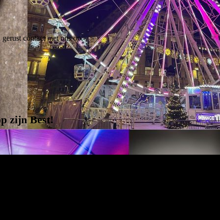
 gerust contact met ons op.
p zijn Best
!