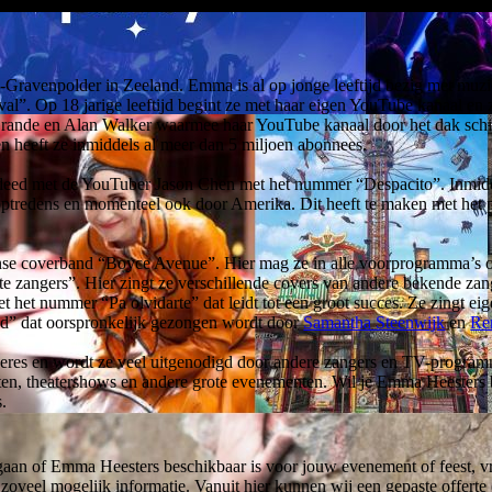
Gravenpolder in Zeeland. Emma is al op jonge leeftijd bezig met muziek
l”. Op 18 jarige leeftijd begint ze met haar eigen YouTube kanaal en 
ande en Alan Walker waarmee haar YouTube kanaal door het dak schie
n heeft ze inmiddels al meer dan 5 miljoen abonnees.
 deed met de YouTuber Jason Chen met het nummer “Despacito”. Inmidde
r optredens en momenteel ook door Amerika. Dit heeft te maken met het 
coverband “Boyce Avenue”. Hier mag ze in alle voorprogramma’s optre
zangers”. Hier zingt ze verschillende covers van andere bekende zan
t het nummer “Pa olvidarte” dat leidt tot een groot succes. Ze zingt e
ijd” dat oorspronkelijk gezongen wordt door
Samantha Steenwijk
en
Re
s en wordt ze veel uitgenodigd door andere zangers en TV-programma’
esten, theatershows en andere grote evenementen. Wil je Emma Heester
.
aan of Emma Heesters beschikbaar is voor jouw evenement of feest, vra
t zoveel mogelijk informatie. Vanuit hier kunnen wij een gepaste offer