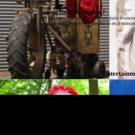
Emma Heesters Boeken?
Wil jij Emma Heesters boeken voor jouw evenemen
Vul hieronder het offerte formulier in en je ontv
Entertainm