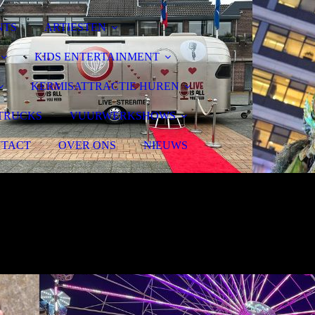
NTS
ARTIESTEN
KIDS ENTERTAINMENT
KERMISATTRACTIE HUREN
TRUCKS
VUURWERKSHOWS
TACT
OVER ONS
NIEUWS