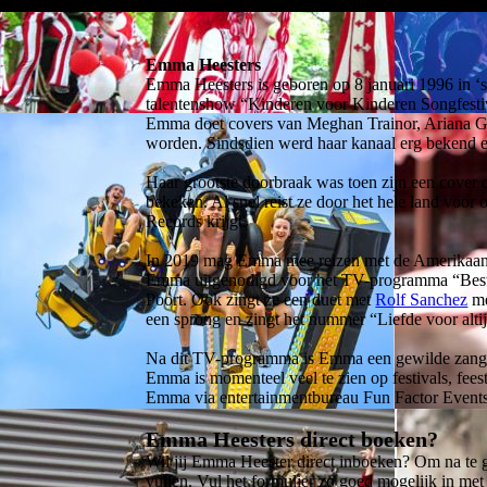
Emma Heesters
Emma Heesters is geboren op 8 januari 1996 in ‘s-
talentenshow “Kinderen voor Kinderen Songfestiva
Emma doet covers van Meghan Trainor, Ariana Gr
worden. Sindsdien werd haar kanaal erg bekend e
Haar grootste doorbraak was toen zijn een cover
bekeken. Al snel reist ze door het hele land voo
Records krijgt.
In 2019 mag Emma mee reizen met de Amerikaanse 
Emma uitgenodigd voor het TV-programma “Beste 
Poort. Ook zingt ze een duet met
Rolf Sanchez
me
een sprong en zingt het nummer “Liefde voor alt
Na dit TV-programma is Emma een gewilde zangere
Emma is momenteel veel te zien op festivals, fe
Emma via entertainmentbureau Fun Factor Events
Emma Heesters direct boeken?
Wil jij Emma Heester direct inboeken? Om na te g
vullen. Vul het formulier zo goed mogelijk in me