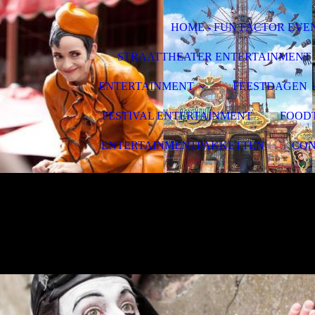
HOME - FUN FACTOR EVE
STRAATTHEATER ENTERTAINMENT
ENTERTAINMENT
FEESTDAGEN
FESTIVAL ENTERTAINMENT
FOOD
ENTERTAINMENTPAKKETTEN
CON