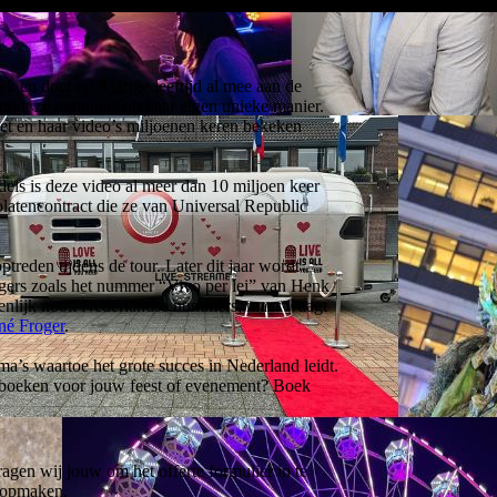
 en doet op 8 jarige leeftijd al mee aan de
zingt ze nummers op haar eigen unieke manier.
t en haar video’s miljoenen keren bekeken
ls is deze video al meer dan 10 miljoen keer
platencontract die ze van Universal Republic
den tijdens de tour. Later dit jaar wordt
gers zoals het nummer “Vivo per lei” van Henk
igenlijk nooit Nederlandse nummers, maar waagt
né Froger
.
s waartoe het grote succes in Nederland leidt.
s boeken voor jouw feest of evenement? Boek
gen wij jouw om het offerte formulier in te
te opmaken.