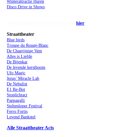
Winterattractie Huren
Disco Drive in Shows
Niet gevonden wat je zocht? Klik
hier
Straattheater
Blue birds
Troupe du Rouge-Blanc
De Chagrijnige Vent
Alles is Liefde
De Bijenkar
De levende kerstboom
Ufo Magic
Jezus’ Miracle Lab
De Nebulist
E1 Re-Bot
Stoplichtact
Pappagalli
Steltenloper Festival
Ferro Fortis
Levend Bankstel
Alle Straattheater Acts