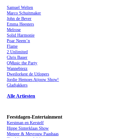
Artiesten
Samuel Welten
Marco Schuitmaker
John de Bever
Emma Heesters
Melrose
Solid Harmonie
Poar Neem’n
Flame
2 Unlimited
Chris Bauer
QMusic the Party
Wannebiezz
Dweilorkest de Utlopers
Jordie Hemoes Atjoow Show!
Gladjakkers
Alle Artiesten
Feestdagen-Entertainment
Kerstman en Kerstelf
Hippe Sinterklaas Show
Meneer & Mevrouw Paashaas