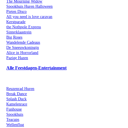
The Mourning Widow
Spookhuis Huren Halloween
Pieten Disco
All you need is love caravan
Kerstparade
the Nothpole Express
Sinterklaastrein
Big Roses
Wandelende Cadeaus
De Sneeuwkoningin
Alice in Horrorland
Pazige Hazen
Alle Feestdagen-Entertainment
Kermisattractie Huren
Reuzenrad Huren
Break Dance
Splash Duck
Kamelenrace
Funhouse
Spookhuis
Teacups
Wellenflug