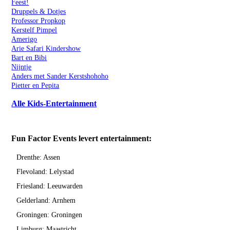
Feest!
Druppels & Dotjes
Professor Propkop
Kerstelf Pimpel
Amerigo
Arie Safari Kindershow
Bart en Bibi
Nijntje
Anders met Sander Kerstshohoho
Pietter en Pepita
Alle Kids-Entertainment
Fun Factor Events levert entertainment:
Drenthe: Assen
Flevoland: Lelystad
Friesland: Leeuwarden
Gelderland: Arnhem
Groningen: Groningen
Limburg: Maastricht