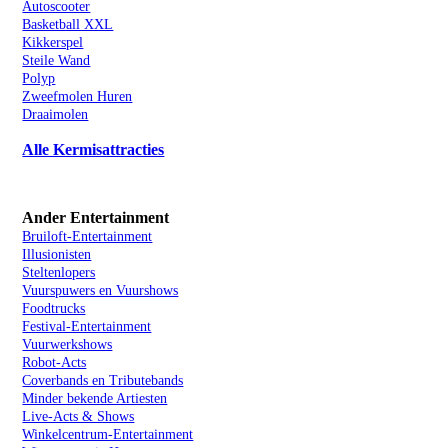
Autoscooter
Basketball XXL
Kikkerspel
Steile Wand
Polyp
Zweefmolen Huren
Draaimolen
Alle Kermisattracties
Ander Entertainment
Bruiloft-Entertainment
Illusionisten
Steltenlopers
Vuurspuwers en Vuurshows
Foodtrucks
Festival-Entertainment
Vuurwerkshows
Robot-Acts
Coverbands en Tributebands
Minder bekende Artiesten
Live-Acts & Shows
Winkelcentrum-Entertainment