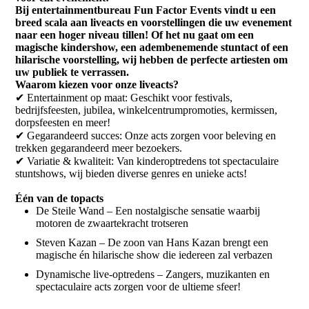
Bij entertainmentbureau Fun Factor Events vindt u een
breed scala aan liveacts en voorstellingen die uw evenement
naar een hoger niveau tillen! Of het nu gaat om een
magische kindershow, een adembenemende stuntact of een
hilarische voorstelling, wij hebben de perfecte artiesten om
uw publiek te verrassen.
Waarom kiezen voor onze liveacts?
✔ Entertainment op maat: Geschikt voor festivals,
bedrijfsfeesten, jubilea, winkelcentrumpromoties, kermissen,
dorpsfeesten en meer!
✔ Gegarandeerd succes: Onze acts zorgen voor beleving en
trekken gegarandeerd meer bezoekers.
✔ Variatie & kwaliteit: Van kinderoptredens tot spectaculaire
stuntshows, wij bieden diverse genres en unieke acts!
Één van de topacts
De Steile Wand – Een nostalgische sensatie waarbij
motoren de zwaartekracht trotseren
Steven Kazan – De zoon van Hans Kazan brengt een
magische én hilarische show die iedereen zal verbazen
Dynamische live-optredens – Zangers, muzikanten en
spectaculaire acts zorgen voor de ultieme sfeer!