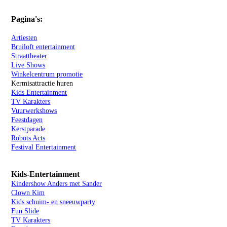
Pagina's:
Artiesten
Bruiloft entertainment
Straattheater
Live Shows
Winkelcentrum promotie
Kermisattractie huren
Kids Entertainment
TV Karakters
Vuurwerkshows
Feestdagen
Kerstparade
Robots Acts
Festival Entertainment
Kids-Entertainment
Kindershow Anders met Sander
Clown Kim
Kids schuim- en sneeuwparty
Fun Slide
TV Karakters