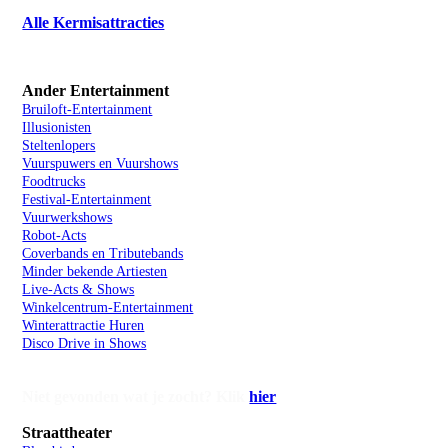
Alle Kermisattracties
Ander Entertainment
Bruiloft-Entertainment
Illusionisten
Steltenlopers
Vuurspuwers en Vuurshows
Foodtrucks
Festival-Entertainment
Vuurwerkshows
Robot-Acts
Coverbands en Tributebands
Minder bekende Artiesten
Live-Acts & Shows
Winkelcentrum-Entertainment
Winterattractie Huren
Disco Drive in Shows
Niet gevonden wat je zocht? Klik
hier
Straattheater