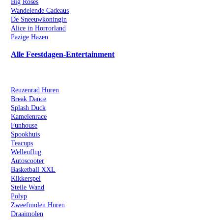
Big Roses
Wandelende Cadeaus
De Sneeuwkoningin
Alice in Horrorland
Pazige Hazen
Alle Feestdagen-Entertainment
Kermisattractie Huren
Reuzenrad Huren
Break Dance
Splash Duck
Kamelenrace
Funhouse
Spookhuis
Teacups
Wellenflug
Autoscooter
Basketball XXL
Kikkerspel
Steile Wand
Polyp
Zweefmolen Huren
Draaimolen