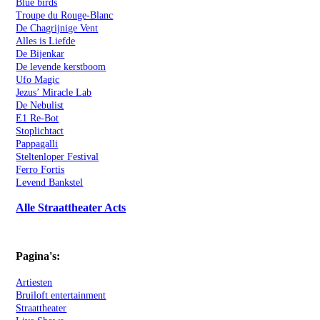
Blue birds
Troupe du Rouge-Blanc
De Chagrijnige Vent
Alles is Liefde
De Bijenkar
De levende kerstboom
Ufo Magic
Jezus’ Miracle Lab
De Nebulist
E1 Re-Bot
Stoplichtact
Pappagalli
Steltenloper Festival
Ferro Fortis
Levend Bankstel
Alle Straattheater Acts
Pagina's:
Artiesten
Bruiloft entertainment
Straattheater