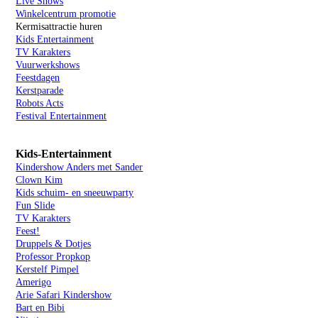
Live Shows
Winkelcentrum promotie
Kermisattractie huren
Kids Entertainment
TV Karakters
Vuurwerkshows
Feestdagen
Kerstparade
Robots Acts
Festival Entertainment
Kids-Entertainment
Kindershow Anders met Sander
Clown Kim
Kids schuim- en sneeuwparty
Fun Slide
TV Karakters
Feest!
Druppels & Dotjes
Professor Propkop
Kerstelf Pimpel
Amerigo
Arie Safari Kindershow
Bart en Bibi