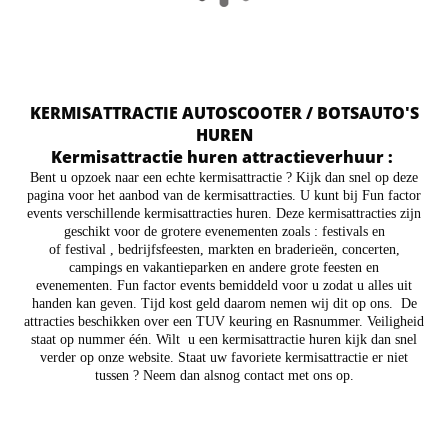
KERMISATTRACTIE AUTOSCOOTER / BOTSAUTO'S
HUREN
Kermisattractie huren attractieverhuur :
Bent u opzoek naar een echte kermisattractie ? Kijk dan snel op deze
pagina voor het aanbod van de kermisattracties. U kunt bij Fun factor
events verschillende kermisattracties huren. Deze kermisattracties zijn
geschikt voor de grotere evenementen zoals : festivals en
of festival , bedrijfsfeesten, markten en braderieën, concerten,
campings en vakantieparken en andere grote feesten en
evenementen. Fun factor events bemiddeld voor u zodat u alles uit
handen kan geven. Tijd kost geld daarom nemen wij dit op ons. De
attracties beschikken over een TUV keuring en Rasnummer. Veiligheid
staat op nummer één. Wilt u een kermisattractie huren kijk dan snel
verder op onze website. Staat uw favoriete kermisattractie er niet
tussen ? Neem dan alsnog contact met ons op.