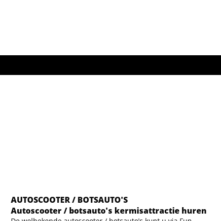
AUTOSCOOTER / BOTSAUTO'S
Autoscooter / botsauto's kermisattractie huren
De welbekende autoscooter / botsauto's kunt u via Fun