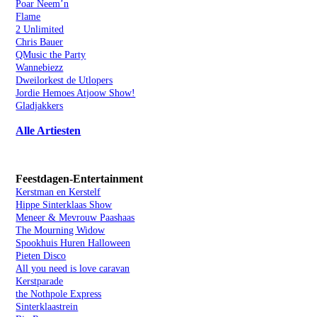
Poar Neem’n
Flame
2 Unlimited
Chris Bauer
QMusic the Party
Wannebiezz
Dweilorkest de Utlopers
Jordie Hemoes Atjoow Show!
Gladjakkers
Alle Artiesten
Feestdagen-Entertainment
Kerstman en Kerstelf
Hippe Sinterklaas Show
Meneer & Mevrouw Paashaas
The Mourning Widow
Spookhuis Huren Halloween
Pieten Disco
All you need is love caravan
Kerstparade
the Nothpole Express
Sinterklaastrein