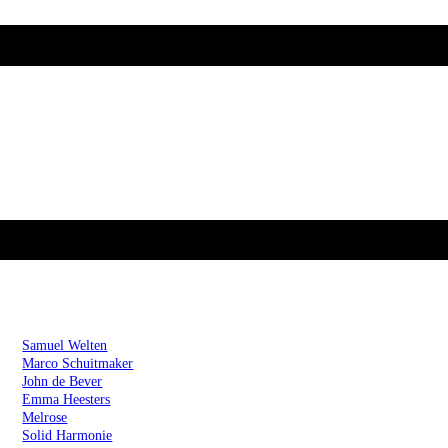
Artiesten
Samuel Welten
Marco Schuitmaker
John de Bever
Emma Heesters
Melrose
Solid Harmonie