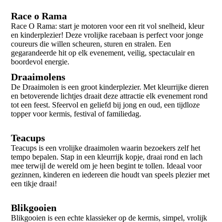
Race o Rama
Race O Rama: start je motoren voor een rit vol snelheid, kleur
en kinderplezier! Deze vrolijke racebaan is perfect voor jonge
coureurs die willen scheuren, sturen en stralen. Een
gegarandeerde hit op elk evenement, veilig, spectaculair en
boordevol energie.
Draaimolens
De Draaimolen is een groot kinderplezier. Met kleurrijke dieren
en betoverende lichtjes draait deze attractie elk evenement rond
tot een feest. Sfeervol en geliefd bij jong en oud, een tijdloze
topper voor kermis, festival of familiedag.
Teacups
Teacups is een vrolijke draaimolen waarin bezoekers zelf het
tempo bepalen. Stap in een kleurrijk kopje, draai rond en lach
mee terwijl de wereld om je heen begint te tollen. Ideaal voor
gezinnen, kinderen en iedereen die houdt van speels plezier met
een tikje draai!
Blikgooien
Blikgooien is een echte klassieker op de kermis, simpel, vrolijk