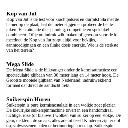
Kop van Jut
Kop van Jut is dé test voor krachtpatsers en durfals! Sla met de
hamer op de plaat, laat de meter stijgen en probeer de bel te
raken. Een attractie die spanning, competitie en spektakel
combineert. Of je nu indruk wilt maken of gewoon voor de lol
meedoet: de Kop van Jut zorgt altijd voor bekijks,
aanmoedigingen en een flinke dosis energie. Wie is de sterkste
van het terrein?
Mega Slide
De Mega Slide is dé blikvanger onder de kermisattracties: een
spectaculaire glijbaan van 36 meter lang en 14 meter hoog. De
Grootste mobiele glijbaan van Nederland: indrukwekkend
formaat dat direct de aandacht trekt.
Suikerspin Huren
Suikerspin is pure kermisnostalgie in een wolkje zoet plezier.
De kleurrijke suikerspinmachine tovert in een handomdraai
luchtige, roze (of blauwe!) wolken van suiker op een stokje. De
geur, de kleur, de smaak, alles ademt feest! Kinderen zijn er dol
op, volwassenen halen er herinneringen mee op. Suikerspin: