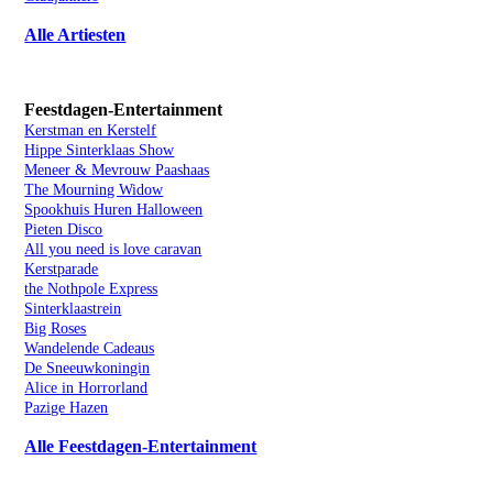
Alle Artiesten
Feestdagen-Entertainment
Kerstman en Kerstelf
Hippe Sinterklaas Show
Meneer & Mevrouw Paashaas
The Mourning Widow
Spookhuis Huren Halloween
Pieten Disco
All you need is love caravan
Kerstparade
the Nothpole Express
Sinterklaastrein
Big Roses
Wandelende Cadeaus
De Sneeuwkoningin
Alice in Horrorland
Pazige Hazen
Alle Feestdagen-Entertainment