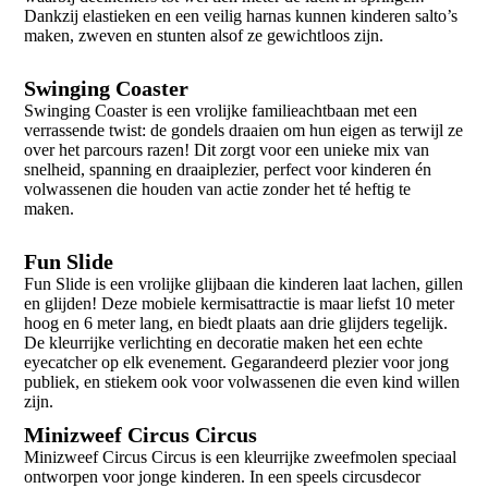
Dankzij elastieken en een veilig harnas kunnen kinderen salto’s
maken, zweven en stunten alsof ze gewichtloos zijn.
Swinging Coaster
Swinging Coaster is een vrolijke familieachtbaan met een
verrassende twist: de gondels draaien om hun eigen as terwijl ze
over het parcours razen! Dit zorgt voor een unieke mix van
snelheid, spanning en draaiplezier, perfect voor kinderen én
volwassenen die houden van actie zonder het té heftig te
maken.
Fun Slide
Fun Slide is een vrolijke glijbaan die kinderen laat lachen, gillen
en glijden! Deze mobiele kermisattractie is maar liefst 10 meter
hoog en 6 meter lang, en biedt plaats aan drie glijders tegelijk.
De kleurrijke verlichting en decoratie maken het een echte
eyecatcher op elk evenement. Gegarandeerd plezier voor jong
publiek, en stiekem ook voor volwassenen die even kind willen
zijn.
Minizweef Circus Circus
Minizweef Circus Circus is een kleurrijke zweefmolen speciaal
ontworpen voor jonge kinderen. In een speels circusdecor