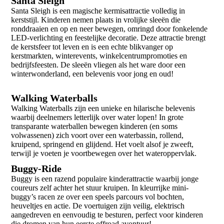
Santa Sleigh
Santa Sleigh is een magische kermisattractie volledig in
kerststijl. Kinderen nemen plaats in vrolijke sleeën die
ronddraaien en op en neer bewegen, omringd door fonkelende
LED-verlichting en feestelijke decoratie. Deze attractie brengt
de kerstsfeer tot leven en is een echte blikvanger op
kerstmarkten, winterevents, winkelcentrumpromoties en
bedrijfsfeesten. De sleeën vliegen als het ware door een
winterwonderland, een belevenis voor jong en oud!
Walking Waterballs
Walking Waterballs zijn een unieke en hilarische belevenis
waarbij deelnemers letterlijk over water lopen! In grote
transparante waterballen bewegen kinderen (en soms
volwassenen) zich voort over een waterbassin, rollend,
kruipend, springend en glijdend. Het voelt alsof je zweeft,
terwijl je voeten je voortbewegen over het wateroppervlak.
Buggy-Ride
Buggy is een razend populaire kinderattractie waarbij jonge
coureurs zelf achter het stuur kruipen. In kleurrijke mini-
buggy’s racen ze over een speels parcours vol bochten,
heuveltjes en actie. De voertuigen zijn veilig, elektrisch
aangedreven en eenvoudig te besturen, perfect voor kinderen
die dromen van hun eerste offroad avontuur!