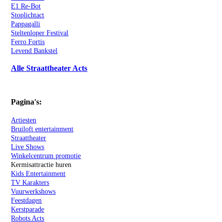
E1 Re-Bot
Stoplichtact
Pappagalli
Steltenloper Festival
Ferro Fortis
Levend Bankstel
Alle Straattheater Acts
Pagina's:
Artiesten
Bruiloft entertainment
Straattheater
Live Shows
Winkelcentrum promotie
Kermisattractie huren
Kids Entertainment
TV Karakters
Vuurwerkshows
Feestdagen
Kerstparade
Robots Acts