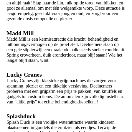
en altijd raak! Stap naar de lijn, mik op de toren van blikken en
gooi ze allemaal om met één welgemikte worp. Deze attractie is
laagdrempelig, geschikt voor jong en oud, en zorgt voor een
gezonde dosis competitie en plezier.
Madd Mill
Madd Mill is een kermisattractie die kracht, behendigheid en
uithoudingsvermogen op de proef stelt. Deelnemers staan op
een gele stip terwijl een draaiende balk steeds sneller ronddraait.
Spring eroverheen, duik eronderdoor, maar blijf staan! Wie het
langst blijft staan, wint.
Lucky Cranes
Lucky Cranes zijn klassieke grijpmachines die zorgen voor
spanning, plezier en een tikkeltje verslaving. Deelnemers
proberen met een grijparm een prijs te pakken, van knuffels en
gadgets tot custom items. De automaten zijn volledig instelbaar:
van “altijd prijs” tot echte behendigheidsspellen. !
Splashduck
Splash Duck is een vrolijke waterattractie waarin kinderen
plaatsnemen in gondels die eruitzien als eendjes. Terwijl
de