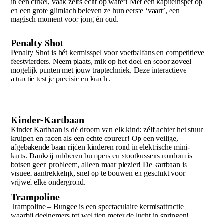
in een cirkel, vaak zelfs écht op water! Met een kapiteinspet op
en een grote glimlach beleven ze hun eerste ‘vaart’, een
magisch moment voor jong én oud.
Penalty Shot
Penalty Shot is hét kermisspel voor voetbalfans en competitieve
feestvierders. Neem plaats, mik op het doel en scoor zoveel
mogelijk punten met jouw traptechniek. Deze interactieve
attractie test je precisie en kracht.
Kinder-Kartbaan
Kinder Kartbaan is dé droom van elk kind: zélf achter het stuur
kruipen en racen als een echte coureur! Op een veilige,
afgebakende baan rijden kinderen rond in elektrische mini-
karts. Dankzij rubberen bumpers en stootkussens rondom is
botsen geen probleem, alleen maar plezier! De kartbaan is
visueel aantrekkelijk, snel op te bouwen en geschikt voor
vrijwel elke ondergrond.
Trampoline
Trampoline – Bungee is een spectaculaire kermisattractie
waarbij deelnemers tot wel tien meter de lucht in springen!