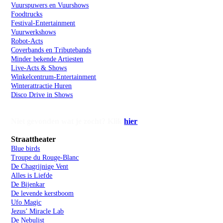
Vuurspuwers en Vuurshows
Foodtrucks
Festival-Entertainment
Vuurwerkshows
Robot-Acts
Coverbands en Tributebands
Minder bekende Artiesten
Live-Acts & Shows
Winkelcentrum-Entertainment
Winterattractie Huren
Disco Drive in Shows
Niet gevonden wat je zocht? Klik
hier
Straattheater
Blue birds
Troupe du Rouge-Blanc
De Chagrijnige Vent
Alles is Liefde
De Bijenkar
De levende kerstboom
Ufo Magic
Jezus’ Miracle Lab
De Nebulist