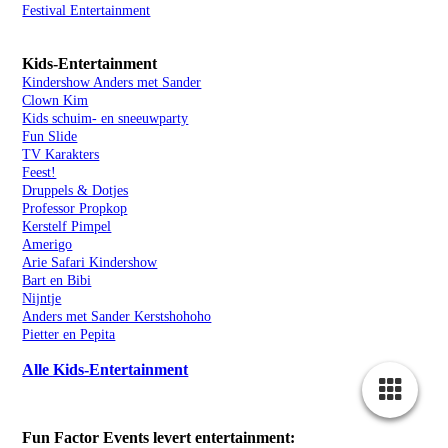
Festival Entertainment
Kids-Entertainment
Kindershow Anders met Sander
Clown Kim
Kids schuim- en sneeuwparty
Fun Slide
TV Karakters
Feest!
Druppels & Dotjes
Professor Propkop
Kerstelf Pimpel
Amerigo
Arie Safari Kindershow
Bart en Bibi
Nijntje
Anders met Sander Kerstshohoho
Pietter en Pepita
Alle Kids-Entertainment
Fun Factor Events levert entertainment: