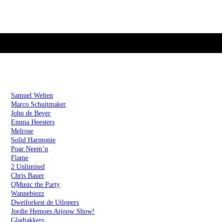
Artiesten
Samuel Welten
Marco Schuitmaker
John de Bever
Emma Heesters
Melrose
Solid Harmonie
Poar Neem’n
Flame
2 Unlimited
Chris Bauer
QMusic the Party
Wannebiezz
Dweilorkest de Utlopers
Jordie Hemoes Atjoow Show!
Gladjakkers