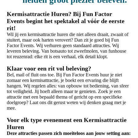
Kermisattractie Huren? Bij Fun Factor
Events begint het spektakel al vóór de eerste
rit!
Wil jij een kermisattractie huren die niet alleen draait, zwaait of
stuitert, maar ook harten verovert? Dan zit je goed bij Fun
Factor Events. Wij verhuren geen standaard attracties. Wij
leveren beleving. Van botsauto tot zweefmolen, van funhouse
tot reuzenrad: elke rit is een verhaal, elk detail klopt.
Klaar voor een rit vol beleving?
Bel, mail of fluit ons toe. Bij Fun Factor Events huur je niet
zomaar een kermisattractie, je boekt een ervaring die blijft
hangen. Wij regelen alles: van opbouw tot bediening, van sfeer
tot veiligheid. Jij hoeft alleen maar te genieten. Zoek je een
attractie met een bepaald thema of gericht op een specifieke
doelgroep? Laat ons dit gerust weten wij denken graag met je
mee.
Voor elk type evenement een Kermisattractie
Huren
Deze attracties passen zich moeiteloos aan jouw setting aan: