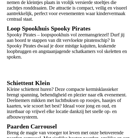
nemen de kleintjes plaats in vrolijk versierde stoeltjes die
zachtjes ronddraaien. De attractie is compact, veilig en visueel
aantrekkelijk, perfect voor evenementen waar kindervermaak
centraal staat.
Loop Spookhuis Spooky Pirates
Spooky Pirates – loopspookhuis vol zeemansgriezel! Durf jij
aan boord te stappen van dit vervloekte piratenschip? In
Spooky Pirates dwaal je door mistige kajuiten, krakende
loopbruggen en angstaanjagende schatkamers vol skeletten en
spoken.
Schiettent Klein
Kleine schiettent huren? Deze compacte kermisklassieker
brengt spanning, behendigheid en plezier naar elk evenement.
Deelnemers mikken met luchtbuksen op roosjes, haasjes of
kaarten, wie scoort het best? Ideaal voor jong en oud, en
inzetbaar op vrijwel elke locatie dankzij het snelle op- en
afbouwsysteem.
Paarden Carrousel
Breng de magie van vroeger tot leven met onze betoverende