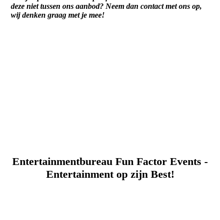
deze niet tussen ons aanbod? Neem dan contact met ons op,
wij denken graag met je mee!
Kinderattractie Huren bij Fun Factor Events
Kinderattractie: Trampoline Huren
Kinderattractie: Mega Slide Huren
Entertainmentbureau Fun Factor Events -
Entertainment op zijn Best
!