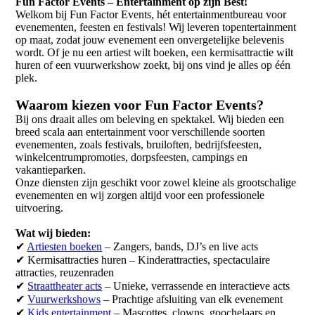
Fun Factor Events – Entertainment op zijn Best!
Welkom bij Fun Factor Events, hét entertainmentbureau voor
evenementen, feesten en festivals! Wij leveren topentertainment
op maat, zodat jouw evenement een onvergetelijke belevenis
wordt. Of je nu een artiest wilt boeken, een kermisattractie wilt
huren of een vuurwerkshow zoekt, bij ons vind je alles op één
plek.
Waarom kiezen voor Fun Factor Events?
Bij ons draait alles om beleving en spektakel. Wij bieden een
breed scala aan entertainment voor verschillende soorten
evenementen, zoals festivals, bruiloften, bedrijfsfeesten,
winkelcentrumpromoties, dorpsfeesten, campings en
vakantieparken.
Onze diensten zijn geschikt voor zowel kleine als grootschalige
evenementen en wij zorgen altijd voor een professionele
uitvoering.
Wat wij bieden:
✔
Artiesten boeken
– Zangers, bands, DJ’s en live acts
✔ Kermisattracties huren – Kinderattracties, spectaculaire
attracties, reuzenraden
✔
Straattheater acts
– Unieke, verrassende en interactieve acts
✔
Vuurwerkshows
– Prachtige afsluiting van elk evenement
✔
Kids entertainment
– Mascottes, clowns, goochelaars en