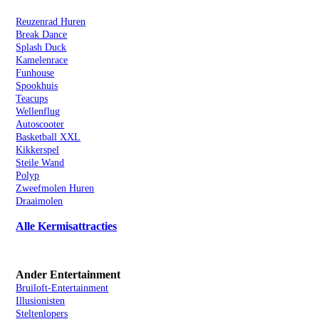
Kermisattractie Huren
Reuzenrad Huren
Break Dance
Splash Duck
Kamelenrace
Funhouse
Spookhuis
Teacups
Wellenflug
Autoscooter
Basketball XXL
Kikkerspel
Steile Wand
Polyp
Zweefmolen Huren
Draaimolen
Alle Kermisattracties
Ander Entertainment
Bruiloft-Entertainment
Illusionisten
Steltenlopers